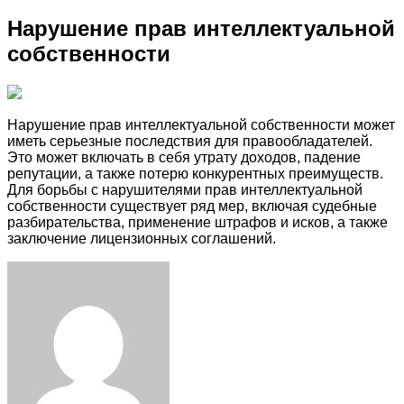
Нарушение прав интеллектуальной
собственности
Нарушение прав интеллектуальной собственности может
иметь серьезные последствия для правообладателей.
Это может включать в себя утрату доходов, падение
репутации, а также потерю конкурентных преимуществ.
Для борьбы с нарушителями прав интеллектуальной
собственности существует ряд мер, включая судебные
разбирательства, применение штрафов и исков, а также
заключение лицензионных соглашений.
Facebook
Twitter
LinkedIn
Tumblr
Pinterest
Reddit
VKontakte
Odnoklassniki
Skype
WhatsApp
Telegram
Viber
Share
Print
via
Email