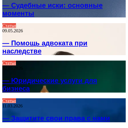
— Судебные иски: основные
моменты
Статьи
09.05.2026
— Помощь адвоката при
наследстве
Статьи
02.05.2026
— Юридические услуги для
бизнеса
Статьи
11.03.2026
— Защитите свои права с нами