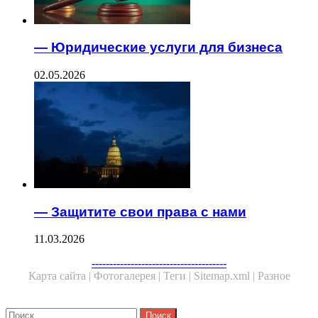
— Юридические услуги для бизнеса
02.05.2026
— Защитите свои права с нами
11.03.2026
--------------------------------------
Карта сайта |
Фотогалерея |
Теги |
Sitemap.xml |
Разное
Close
Найти: