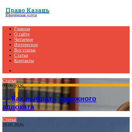
Menu
Право Казань
Юридические услуги
Главная
О сайте
Читаемое
Интересное
Все статьи
Статьи
Контакты
Search
for
Статьи
09.06.2026
— Как выбрать надежного
адвоката
Статьи
20.05.2026